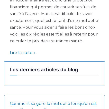
a mutuelle santé est donc une protection
guide
financière qui permet de couvrir ses frais de
de
la
santé à l’avenir. Mais il est difficile de savoir
mutuelle
exactement quel est le tarif d’une mutuelle
santé
santé. Pour vous aider à faire les bons choix,
et
voici les dix règles essentielles à retenir pour
quelques
calculer le prix des assurances santé.
conseils
pour
Lire la suite
bien
choisir
Les derniers articles du blog
Comment se gère la mutuelle lorsqu’on est